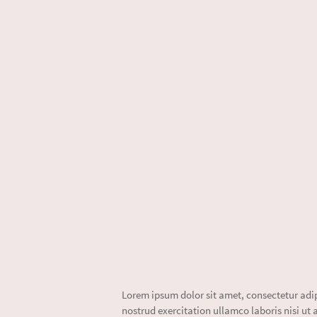
Lorem ipsum dolor sit amet, consectetur adi
nostrud exercitation ullamco laboris nisi ut 