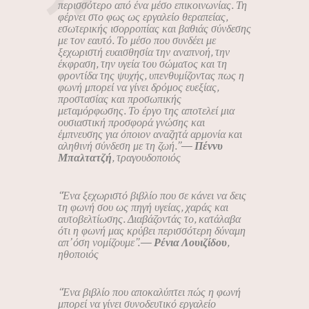
περισσότερο από ένα μέσο επικοινωνίας. Τη
φέρνει στο φως ως εργαλείο θεραπείας,
εσωτερικής ισορροπίας και βαθιάς σύνδεσης
με τον εαυτό. Το μέσο που συνδέει με
ξεχωριστή ευαισθησία την αναπνοή, την
έκφραση, την υγεία του σώματος και τη
φροντίδα της ψυχής, υπενθυμίζοντας πως η
φωνή μπορεί να γίνει δρόμος ευεξίας,
προστασίας και προσωπικής
μεταμόρφωσης. Το έργο της αποτελεί μια
ουσιαστική προσφορά γνώσης και
έμπνευσης για όποιον αναζητά αρμονία και
αληθινή σύνδεση με τη ζωή.”—
Πέννυ
Μπαλτατζή
, τραγουδοποιός
“Ένα ξεχωριστό βιβλίο που σε κάνει να δεις
τη φωνή σου ως πηγή υγείας, χαράς και
αυτοβελτίωσης. Διαβάζοντάς το, κατάλαβα
ότι η φωνή μας κρύβει περισσότερη δύναμη
απ’ όση νομίζουμε”.—
Ρένια Λουιζίδου
,
ηθοποιός
“Ένα βιβλίο που αποκαλύπτει πώς η φωνή
μπορεί να γίνει συνοδευτικό εργαλείο