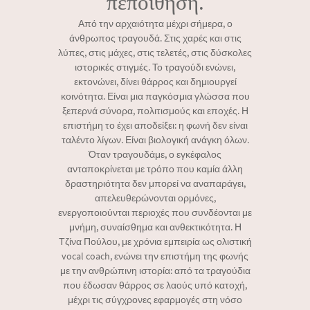
πεποίθηση.
Από την αρχαιότητα μέχρι σήμερα, ο
άνθρωπος τραγουδά. Στις χαρές και στις
λύπες, στις μάχες, στις τελετές, στις δύσκολες
ιστορικές στιγμές. Το τραγούδι ενώνει,
εκτονώνει, δίνει θάρρος και δημιουργεί
κοινότητα. Είναι μια παγκόσμια γλώσσα που
ξεπερνά σύνορα, πολιτισμούς και εποχές. Η
επιστήμη το έχει αποδείξει: η φωνή δεν είναι
ταλέντο λίγων. Είναι βιολογική ανάγκη όλων.
Όταν τραγουδάμε, ο εγκέφαλος
ανταποκρίνεται με τρόπο που καμία άλλη
δραστηριότητα δεν μπορεί να αναπαράγει,
απελευθερώνονται ορμόνες,
ενεργοποιούνται περιοχές που συνδέονται με
μνήμη, συναίσθημα και ανθεκτικότητα. Η
Τζίνα Πούλου, με χρόνια εμπειρία ως ολιστική
vocal coach, ενώνει την επιστήμη της φωνής
με την ανθρώπινη ιστορία: από τα τραγούδια
που έδωσαν θάρρος σε λαούς υπό κατοχή,
μέχρι τις σύγχρονες εφαρμογές στη νόσο