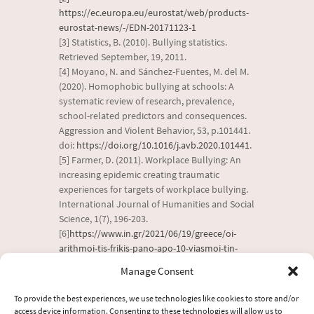
https://ec.europa.eu/eurostat/web/products-
eurostat-news/-/EDN-20171123-1
[3] Statistics, B. (2010). Bullying statistics.
Retrieved September, 19, 2011.
[4] Moyano, N. and Sánchez-Fuentes, M. del M.
(2020). Homophobic bullying at schools: A
systematic review of research, prevalence,
school-related predictors and consequences.
Aggression and Violent Behavior, 53, p.101441.
doi:
https://doi.org/10.1016/j.avb.2020.101441
.
[5] Farmer, D. (2011). Workplace Bullying: An
increasing epidemic creating traumatic
experiences for targets of workplace bullying.
International Journal of Humanities and Social
Science, 1(7), 196-203.
[6]
https://www.in.gr/2021/06/19/greece/oi-
arithmoi-tis-frikis-pano-apo-10-viasmoi-tin-
imera-stin-ellada-mono-enas-stous-24-
Manage Consent
kataggelletai/
[7]
https://hbr.org/2022/04/dont-
To provide the best experiences, we use technologies like cookies to store and/or
underestimate-the-power-of-your-voice
access device information. Consenting to these technologies will allow us to