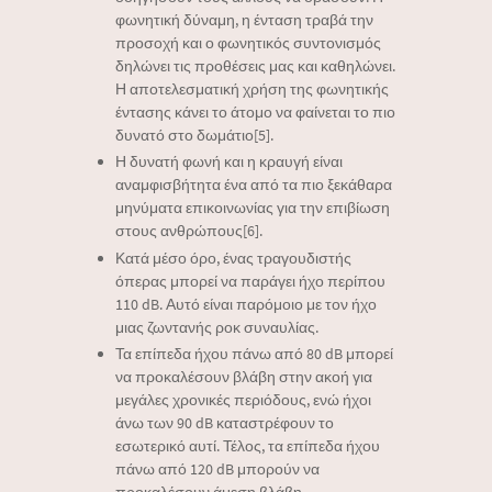
φωνητική δύναμη, η ένταση τραβά την
προσοχή και ο φωνητικός συντονισμός
δηλώνει τις προθέσεις μας και καθηλώνει.
Η αποτελεσματική χρήση της φωνητικής
έντασης κάνει το άτομο να φαίνεται το πιο
δυνατό στο δωμάτιο[5].
Η δυνατή φωνή και η κραυγή είναι
αναμφισβήτητα ένα από τα πιο ξεκάθαρα
μηνύματα επικοινωνίας για την επιβίωση
στους ανθρώπους[6].
Κατά μέσο όρο, ένας τραγουδιστής
όπερας μπορεί να παράγει ήχο περίπου
110 dB. Αυτό είναι παρόμοιο με τον ήχο
μιας ζωντανής ροκ συναυλίας.
Τα επίπεδα ήχου πάνω από 80 dB μπορεί
να προκαλέσουν βλάβη στην ακοή για
μεγάλες χρονικές περιόδους, ενώ ήχοι
άνω των 90 dB καταστρέφουν το
εσωτερικό αυτί. Τέλος, τα επίπεδα ήχου
πάνω από 120 dB μπορούν να