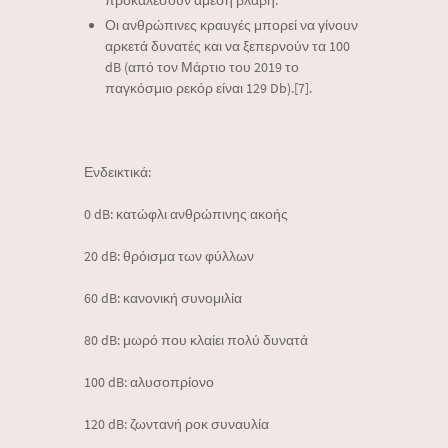
προκαλέσουν άμεση βλάβη.
Οι ανθρώπινες κραυγές μπορεί να γίνουν
αρκετά δυνατές και να ξεπερνούν τα 100
dB (από τον Μάρτιο του 2019 το
παγκόσμιο ρεκόρ είναι 129 Db).[7].
Ενδεικτικά:
0 dB: κατώφλι ανθρώπινης ακοής
20 dB: θρόισμα των φύλλων
60 dB: κανονική συνομιλία
80 dB: μωρό που κλαίει πολύ δυνατά
100 dB: αλυσοπρίονο
120 dB: ζωντανή ροκ συναυλία