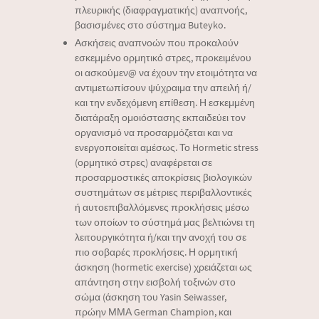
πλευρικής (διαφραγματικής) αναπνοής,
βασισμένες στο σύστημα Buteyko.
Ασκήσεις αναπνοών που προκαλούν
εσκεμμένο ορμητικό στρες, προκειμένου
οι ασκούμεν@ να έχουν την ετοιμότητα να
αντιμετωπίσουν ψύχραιμα την απειλή ή/
και την ενδεχόμενη επίθεση. Η εσκεμμένη
διατάραξη ομοιόστασης εκπαιδεύει τον
οργανισμό να προσαρμόζεται και να
ενεργοποιείται αμέσως. Το Hormetic stress
(ορμητικό στρες) αναφέρεται σε
προσαρμοστικές αποκρίσεις βιολογικών
συστημάτων σε μέτριες περιβαλλοντικές
ή αυτοεπιβαλλόμενες προκλήσεις μέσω
των οποίων το σύστημά μας βελτιώνει τη
λειτουργικότητα ή/και την ανοχή του σε
πιο σοβαρές προκλήσεις. Η ορμητική
άσκηση (hormetic exercise) χρειάζεται ως
απάντηση στην εισβολή τοξινών στο
σώμα (άσκηση του Yasin Seiwasser,
πρώην ΜΜΑ German Champion, και