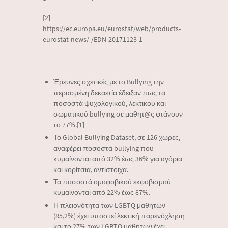
[2]
https://ec.europa.eu/eurostat/web/products-
eurostat-news/-/EDN-20171123-1
Έρευνες σχετικές με το Bullying την
περασμένη δεκαετία έδειξαν πως τα
ποσοστά ψυχολογικού, λεκτικού και
σωματικού bullying σε μαθητ@ς φτάνουν
το 77%.[1]
Το Global Bullying Dataset, σε 126 χώρες,
αναφέρει ποσοστά bullying που
κυμαίνονται από 32% έως 36% για αγόρια
και κορίτσια, αντίστοιχα.
Τα ποσοστά ομοφοβικού εκφοβισμού
κυμαίνονται από 22% έως 87%.
Η πλειονότητα των LGBTQ μαθητών
(85,2%) έχει υποστεί λεκτική παρενόχληση
και το 27% των LGBTQ μαθητών έχει