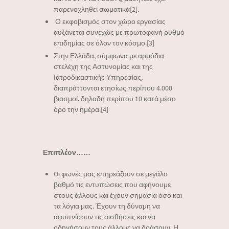
παρενοχληθεί σωματικά[2].
‌ Ο εκφοβισμός στον χώρο εργασίας
αυξάνεται συνεχώς με πρωτοφανή ρυθμό
επιδημίας σε όλον τον κόσμο.[3]
Στην Ελλάδα, σύμφωνα με αρμόδια
στελέχη της Αστυνομίας και της
Ιατροδικαστικής Υπηρεσίας,
διαπράττονται ετησίως περίπου 4.000
βιασμοί, δηλαδή περίπου 10 κατά μέσο
όρο την ημέρα.[4]
Επιπλέον……
Oι φωνές μας επηρεάζουν σε μεγάλο
βαθμό τις εντυπώσεις που αφήνουμε
στους άλλους και έχουν σημασία όσο και
τα λόγια μας. Έχουν τη δύναμη να
αφυπνίσουν τις αισθήσεις και να
οδηγήσουν τους άλλους να δράσουν. Η