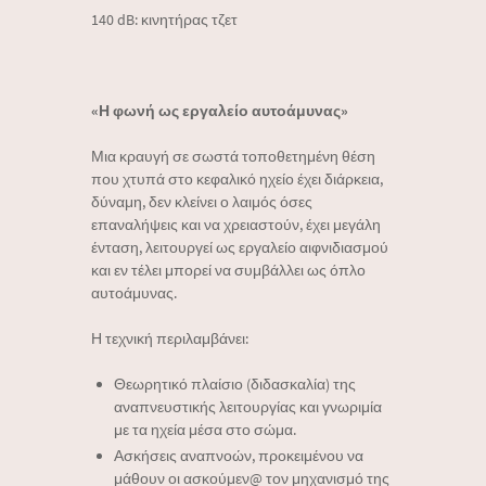
140 dB: κινητήρας τζετ
«Η φωνή ως εργαλείο αυτοάμυνας»
Μια κραυγή σε σωστά τοποθετημένη θέση
που χτυπά στο κεφαλικό ηχείο έχει διάρκεια,
δύναμη, δεν κλείνει ο λαιμός όσες
επαναλήψεις και να χρειαστούν, έχει μεγάλη
ένταση, λειτουργεί ως εργαλείο αιφνιδιασμού
και εν τέλει μπορεί να συμβάλλει ως όπλο
αυτοάμυνας.
Η τεχνική περιλαμβάνει:
Θεωρητικό πλαίσιο (διδασκαλία) της
αναπνευστικής λειτουργίας και γνωριμία
με τα ηχεία μέσα στο σώμα.
Ασκήσεις αναπνοών, προκειμένου να
μάθουν οι ασκούμεν@ τον μηχανισμό της